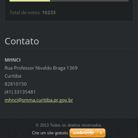
Total de votos:
10233
Contato
MHNCI
Rua Professor Nivaldo Braga 1369
Curitiba
82810150
(41) 33135481
mhnci@sm
ma.curit
iba.pr.g
ov.br
© 2013 Todos os direitos reservados.
Crie um site gratuito