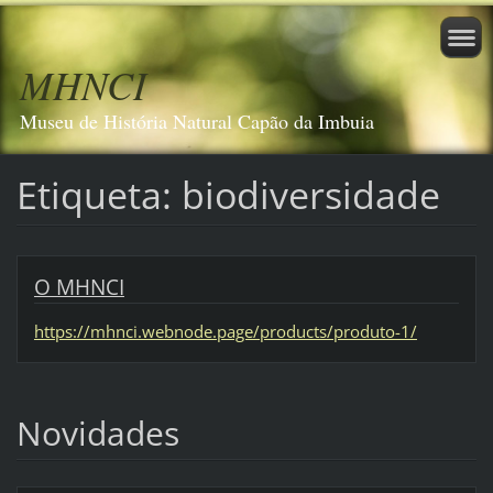
MHNCI
Museu de História Natural Capão da Imbuia
Etiqueta: biodiversidade
O MHNCI
https://mhnci.webnode.page/products/produto-1/
Novidades