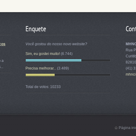
Enquete
Con
ços
Você gostou do nosso novo website?
MHNC
Rua P
Sim, eu gostei muito!
(6.744)
Curiti
o a
8281
...
Precisa melhorar...
(3.489)
(41) 
mhnc
Total de votos:
10233
Página ini