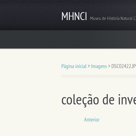
MHNCI
Museu de História Natural 
Página inicial
>
Imagens
>
DSC02422.J
coleção de inv
Anterior