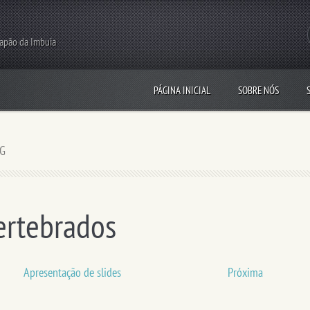
Capão da Imbuia
PÁGINA INICIAL
SOBRE NÓS
PG
ertebrados
Apresentação de slides
Próxima