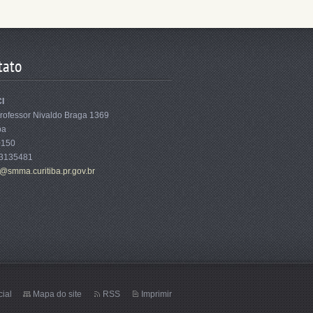
tato
I
rofessor Nivaldo Braga 1369
ba
0150
33135481
i@sm
ma.curit
iba.pr.g
ov.br
cial
Mapa do site
RSS
Imprimir